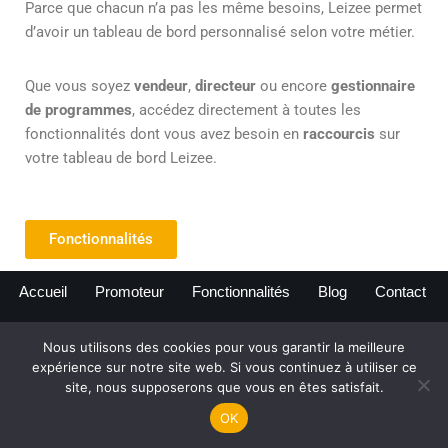
Parce que chacun n’a pas les même besoins, Leizee permet
d’avoir un tableau de bord personnalisé selon votre métier.
Que vous soyez
vendeur
,
directeur
ou encore
gestionnaire
de programmes
, accédez directement à toutes les
fonctionnalités dont vous avez besoin en
raccourcis
sur
votre tableau de bord Leizee.
Fonctionnalités
Accueil
Promoteur
Fonctionnalités
Blog
Contact
Nous utilisons des cookies pour vous garantir la meilleure
expérience sur notre site web. Si vous continuez à utiliser ce
site, nous supposerons que vous en êtes satisfait.
www.leizee.com
| Tous droits réservés
OK
Mentions légales
|
Politique de confidentialité