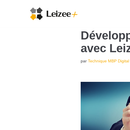
Aller
au
Développ
contenu
avec Lei
par
Technique MBP Digital